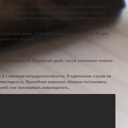
о тренировке, или падение на ногу. Симптом перелома
делить самому. Причиной может быть гололёд и прочее.
ль в области голеностопного сустава. Отёк виден снаружи
лечением дома. Гипсовая повязка носится от 21-35 дня,
авляет 35-40 дней.
т на период на 10 рабочих дней, после уточнения точного
 2-х месяцев нетрудоспособности. В единичном случае не
нвалидность. Врачебная комиссия обязана постановить,
ней) или присваивать инвалидность.