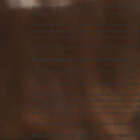
Основание для назначения больничного листа являе
выводит человека из обычного образа жизни. Чаще 
Диагноз заболевания устанавливает специалист и 
руки выдаётся от типа тяжести травмы, закрытый п
скрытного характера требует оперативное лечение.
Средний срок больничного листа от 30 до 35 дней.
Больничный лист при переломе ребер
При давлении выше 130/90, нужно чистить сосуды. 
далее&#8230, Страдают рёбра, при ударе грудной 
дышать. Необходимо, сделать рентгеновский снимок
Если не видят ограничений в лечении, пациент нах
Больше 2‑х сломанных рёбер лечение только в бол
открывает больничный лист при переломе ребер. В
индивидуально. В своевременном лечении происход
Больничный лист при переломе рёбер выдаётся на 
Больничный лист при закрытом перелом