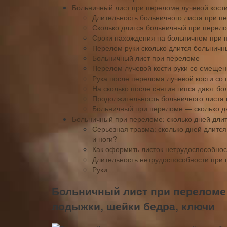
Больничный лист при переломе лучевой кост
Длительность больничного листа при п
Сколько длится больничный при перел
Сроки нахождения на больничном при 
Перелом руки сколько длится больничн
Больничный лист при переломе
Перелом лучевой кости руки со смеще
Рука после перелома лучевой кости со
На сколько после снятия гипса дают б
Продолжительность больничного листа 
Больничный при переломе — сколько д
Больничный при переломе: сколько дней дли
Серьезная травма: сколько дней длится
и ноги?
Как оформить листок нетрудоспособнос
Длительность нетрудоспособности при
Руки
Больничный лист при переломе (
лодыжки, шейки бедра, ключи