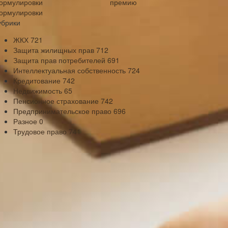
премию
ормулировки
убрики
ЖКХ
721
Защита жилищных прав
712
Защита прав потребителей
691
Интеллектуальная собственность
724
Кредитование
742
Недвижимость
65
Пенсионное страхование
742
Предпринимательское право
696
Разное
0
Трудовое право
741