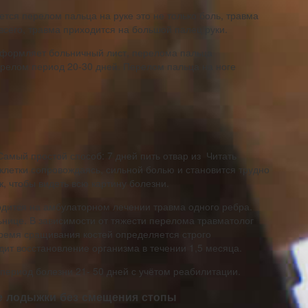
тся перелом пальца на руке это не только боль, травма
всего, травма приходится на большой палец руки.
оформляет больничный лист, перелома пальца
ерелом период 20-30 дней. Перелом пальца на ноге
Самый простой способ: 7 дней пить отвар из Читать
клетки сопровождаясь, сильной болью и становится трудно
, чтобы видеть всю картину болезни.
одится на амбулаторном лечении травма одного ребра.
ьнице. В зависимости от тяжести перелома травматолог
ремя сращивания костей определяется строго
ит восстановление организма в течении 1,5 месяца.
период болезни 21- 50 дней с учётом реабилитации.
е лодыжки без смещения стопы