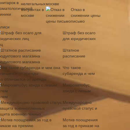
москве
Отказ в
снижении цены
письмо
аписи
Штраф без осаго
для юридических
иц
Штатное
расписание
родуктового магазина
Что такое
субаренда и чем
на отличается от аренды
Микроавтобус
хонда с левым
улем
Международно
правовой статус и
ащита военнопленных
Мотив поощрения
за год в приказе на