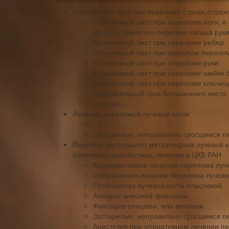
Больничный лист при переломе (сроки, страхо
Больничный лист при переломе ноги, и 
Диагноз закрытого перелом пальца руки
Больничный лист при переломе ребер
Больничный лист при закрытом перело
Больничный лист при переломе руки
Больничный лист при переломе шейки 
Больничный лист при переломе ключи
Максимальный срок больничного листа
Загрузка…
Лечение переломов лучевой кости
Застарелые, неправильно сросшиеся п
Перелом дистального метаэпифиза лучевой ко
симптомы, диагностика, лечение в ЦКБ РАН
Консервативное лечение перелома лучев
Оперативное лечение перелома лучевой
Остеосинтез лучевой кости пластиной
Аппарат внешней фиксации
Фиксация спицами, или винтами
Застарелые, неправильно сросшиеся п
Анестезия при оперативном лечении пе