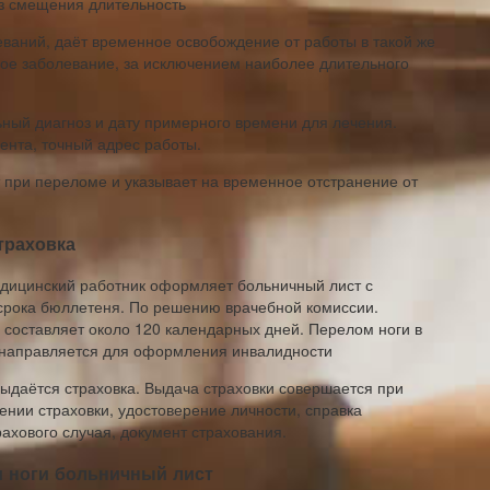
еваний, даёт временное освобождение от работы в такой же
ное заболевание, за исключением наиболее длительного
ьный диагноз и дату примерного времени для лечения.
нта, точный адрес работы.
 при переломе и указывает на временное отстранение от
траховка
дицинский работник оформляет больничный лист с
срока бюллетеня. По решению врачебной комиссии.
 составляет около 120 календарных дней. Перелом ноги в
я направляется для оформления инвалидности
выдаётся страховка. Выдача страховки совершается при
ении страховки, удостоверение личности, справка
хового случая, документ страхования.
и ноги больничный лист