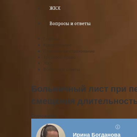
ЖКХ
Вопросы и ответы
Главная
Кредитование
Пенсионное страхование
Трудовое право
ЖКХ
Вопросы и ответы
Больничный лист при пе
смещения длительност
Содержание