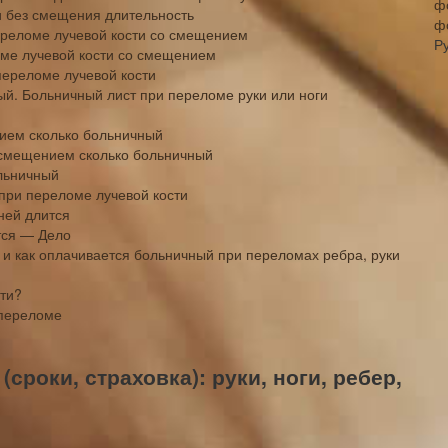
и без смещения длительность
ф
ереломе лучевой кости со смещением
Р
оме лучевой кости со смещением
переломе лучевой кости
ый. Больничный лист при переломе руки или ноги
нием сколько больничный
 смещением сколько больничный
ольничный
при переломе лучевой кости
ней длится
тся — Дело
 и как оплачивается больничный при переломах ребра, руки
ти?
 переломе
сроки, страховка): руки, ноги, ребер,