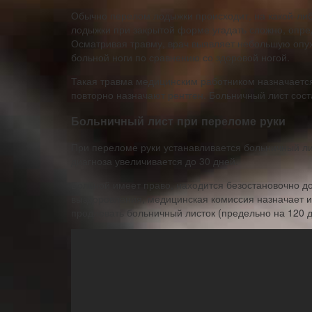
Обычно перелом лодыжки происходит, на какой-либ
лодыжки при закрытой форме угадать сложно, опре
Осматривая травму, врач выявляет небольшую опухо
больной ноги по сравнению со здоровой ногой.
Такая травма медицинским работником назначается 
повторно назначают рентген. Больничный лист сост
Больничный лист при переломе руки
При переломе руки устанавливается больничный лис
диагноза увеличивается до 30 дней.
Больной имеет право, находится безостановочно до
выздоровления, медицинская комиссия назначает и
продлевать больничный листок (предельно на 120 д