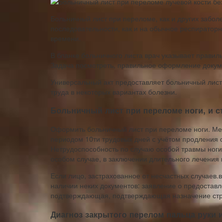
Больничный лист при переломе, как и других забол
последовательности, как и на обычное респиратор
времени.
В бланке больничного листа врач указывает правил
Задача посмотреть, правильное оформление докуме
Универсальный акт предоставляет больничный лист
труда в некоторых вариантах болезни.
Больничный лист при переломе ноги, и с
Оформить больничный лист при переломе ноги. Ме
периодом 10ти трудовых дней с учётом продления 
Нетрудоспособность по случаю особой травмы ноги
особом случае, в заключении длительного лечени
Если лицо, застрахованное от несчастных случаев.
наличии неких документов: заявление о предоставл
подтверждающая, подтверждающая назначение стра
Диагноз закрытого перелом пальца руки 