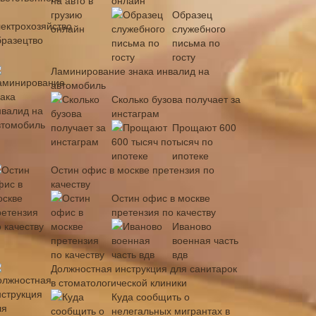
онлайн
Образец
служебного
письма по
госту
Ламинирование знака инвалид на
автомобиль
Сколько бузова получает за
инстаграм
Прощают 600
тысяч по
ипотеке
Остин офис в москве претензия по
качеству
Остин офис в москве
претензия по качеству
Иваново
военная часть
вдв
Должностная инструкция для санитарок
в стоматологической клиники
Куда сообщить о
нелегальных мигрантах в