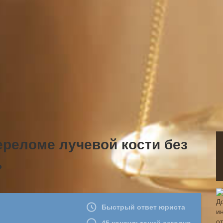
реломе лучевой кости без
ь