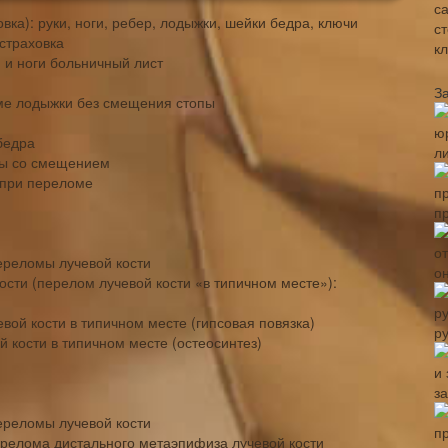
вка): руки, ноги, ребер, лодыжки, шейки бедра, ключи
страховка
 и ноги больничный лист
З
ме лодыжки без смещения стопы
бедра
л
цы со смещением
 при переломе
п
ереломы лучевой кости
о
сти (перелом лучевой кости «в типичном месте»):
ой кости в типичном месте (гипсовая повязка)
р
 кости в типичном месте (остеосинтез)
з
ереломы лучевой кости
релома дистального метаэпифиза лучевой кости