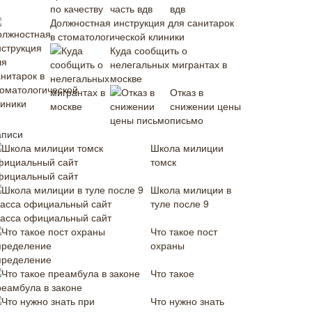
вдв
Должностная инструкция для санитарок
в стоматологической клиники
Куда сообщить о
нелегальных мигрантах в
москве
Отказ в
снижении цены
письмо
аписи
Школа милиции
томск
фициальный сайт
Школа милиции в
туле после 9
ласса официальный сайт
Что такое пост
охраны
пределение
Что такое
реамбула в законе
Что нужно знать