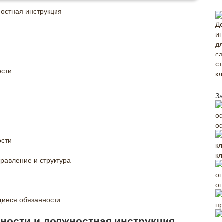
остная инструкция
ости
З
о
ости
к
правление и структура
о
иеся обязанности
п
ности и должностная инструкция