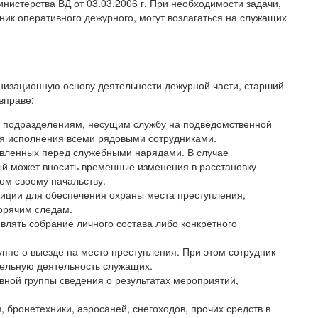
нистерства ВД от 03.03.2006 г. При необходимости задачи,
ник оперативного дежурного, могут возлагаться на служащих
низационную основу деятельности дежурной части, старший
вправе:
 подразделениям, несущим службу на подведомственной
я исполнения всеми рядовыми сотрудниками.
авленных перед служебными нарядами. В случае
й может вносить временные изменения в расстановку
ом своему начальству.
иции для обеспечения охраны места преступления,
орячим следам.
влять собрание личного состава либо конкретного
уппе о выезде на место преступления. При этом сотрудник
ельную деятельность служащих.
вной группы сведения о результатах мероприятий,
 бронетехники, аэросаней, снегоходов, прочих средств в