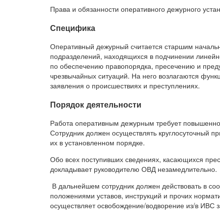
Права и обязанности оперативного дежурного уст
Специфика
Оперативный дежурный считается старшим начальн
подразделений, находящихся в подчинении линейно
по обеспечению правопорядка, пресечению и пре
чрезвычайных ситуаций. На него возлагаются функ
заявления о происшествиях и преступлениях.
Порядок деятельности
Работа оперативным дежурным требует повышенног
Сотрудник должен осуществлять круглосуточный пр
их в установленном порядке.
Обо всех поступивших сведениях, касающихся пре
докладывает руководителю ОВД незамедлительно.
В дальнейшем сотрудник должен действовать в соо
положениями уставов, инструкций и прочих нормат
осуществляет освобождение/водворение из/в ИВС з