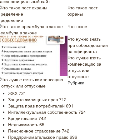
ласса официальный сайт
Что такое пост
охраны
пределение
Что такое
реамбула в законе
Что нужно знать
при собеседовании
на официанта
Что лучше взять
компенсацию за
отпуск или
отпускные
Рубрики
ЖКХ
721
Защита жилищных прав
712
Защита прав потребителей
691
Интеллектуальная собственность
724
Кредитование
742
Недвижимость
65
Пенсионное страхование
742
Предпринимательское право
696