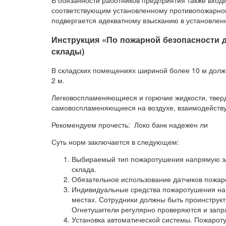
В обязанности работников предприятия также вход
соответствующим установленному противопожарном
подвергается адекватному взысканию в установлен
Инструкция «По пожарной безопасности 
склады)
В складских помещениях шириной более 10 м долж
2 м.
Легковоспламеняющиеся и горючие жидкости, твер
самовоспламеняющиеся на воздухе, взаимодейст
Рекомендуем прочесть: Локо банк надежен ли
Суть норм заключается в следующем:
Выбираемый тип пожаротушения напрямую за
склада.
Обязательное использование датчиков пожар
Индивидуальные средства пожаротушения на
местах. Сотрудники должны быть проинструкт
Огнетушители регулярно проверяются и запр
Установка автоматической системы. Пожарот