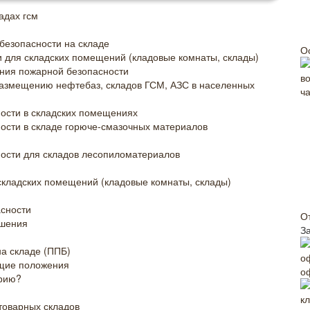
адах гсм
безопасности на складе
О
 для складских помещений (кладовые комнаты, склады)
ния пожарной безопасности
размещению нефтебаз, складов ГСМ, АЗС в населенных
ости в складских помещениях
ости в складе горюче-смазочных материалов
ности для складов лесопиломатериалов
складских помещений (кладовые комнаты, склады)
сности
О
ушения
З
а складе (ППБ)
бщие положения
о
орию?
товарных складов