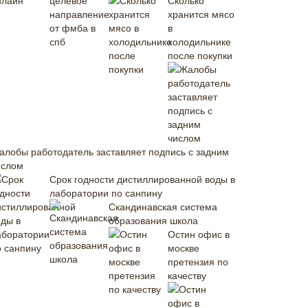
Сколько
хранится мясо
в
холодильнике
после покупки
алобы работодатель заставляет подпись с задним
ислом
Срок годности дистиллированной воды в
лаборатории по санпину
Скандинавская система
образования школа
Остин офис в
москве
претензия по
качеству