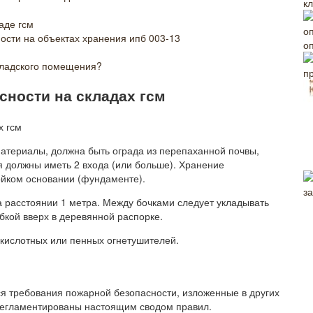
к
аде гсм
ости на объектах хранения ипб 003-13
о
кладского помещения?
п
сности на складах гсм
материалы, должна быть ограда из перепаханной почвы,
 должны иметь 2 входа (или больше). Хранение
ойком основании (фундаменте).
а расстоянии 1 метра. Между бочками следует укладывать
бкой вверх в деревянной распорке.
кислотных или пенных огнетушителей.
 требования пожарной безопасности, изложенные в других
 регламентированы настоящим сводом правил.