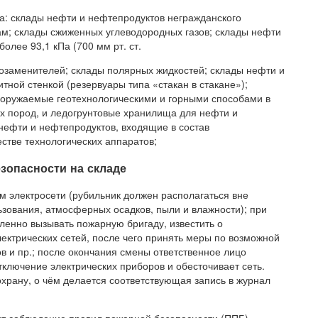
на: склады нефти и нефтепродуктов негражданского
м; склады сжиженных углеводородных газов; склады нефти
лее 93,1 кПа (700 мм рт. ст.
розаменителей; склады полярных жидкостей; склады нефти и
ной стенкой (резервуары типа «стакан в стакане»);
оружаемые геотехнологическими и горными способами в
х пород, и ледогрунтовые хранилища для нефти и
нефти и нефтепродуктов, входящие в состав
естве технологических аппаратов;
зопасности на складе
м электросети (рубильник должен располагаться вне
ьзования, атмосферных осадков, пыли и влажности); при
енно вызывать пожарную бригаду, известить о
ектрических сетей, после чего принять меры по возможной
в и пр.; после окончания смены ответственное лицо
ключение электрических приборов и обесточивает сеть.
храну, о чём делается соответствующая запись в журнал