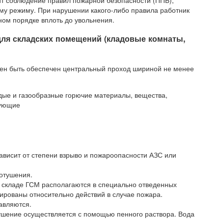
ит соблюдение правил пожарной безопасности (ППБ),
у режиму. При нарушении какого-либо правила работник
ном порядке вплоть до увольнения.
для складских помещений (кладовые комнаты,
ен быть обеспечен центральный проход шириной не менее
дые и газообразные горючие материалы, вещества,
вующие
висит от степени взрыво и пожароопасности АЗС или
отушения.
 складе ГСМ располагаются в специально отведенных
ированы относительно действий в случае пожара.
авляются.
ушение осуществляется с помощью пенного раствора. Вода