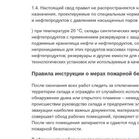
1.4. Настоящий свод правил не распространяется 
назначения, проектируемые по специальным норма
и нефтепродуктов с давлением насыщенных паров бо
) при температуре 20 °C; склады синтетических жи
нефтепродуктов с применением резервуаров с защит
подземные хранилища нефти и нефтепродуктов, со
непроницаемых для этих продуктов массивах горны
нефтепродуктов; резервуары и другие емкости для 
технологических установок или используемые в кач
Правила инструкции о мерах пожарной бе
После окончания всех работ следить за отключение
территории склада и ограждён от случайного испол
обнаружении дыма или открытого пламени – немедл
происшествии руководство склада и предприятие эл
эвакуации наиболее важных документов, материало
совершает обход рабочих помещений, проверяет от
После чего помещения запираются и сдаются под о
пожарной безопасности.