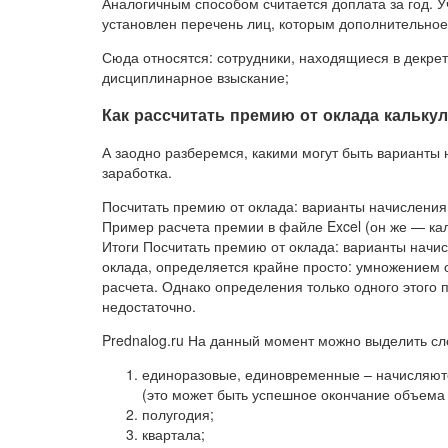
Аналогичным способом считается доплата за год. 
установлен перечень лиц, которым дополнительное
Сюда относятся: сотрудники, находящиеся в декрет
дисциплинарное взыскание;
Как рассчитать премию от оклада кальку
А заодно разберемся, какими могут быть варианты 
заработка.
Посчитать премию от оклада: варианты начислени
Пример расчета премии в файле Excel (он же — кал
Итоги Посчитать премию от оклада: варианты начи
оклада, определяется крайне просто: умножением о
расчета. Однако определения только одного этого
недостаточно.
Prednalog.ru На данный момент можно выделить с
единоразовые, единовременные – начисляются
(это может быть успешное окончание объема 
полугодия;
квартала;