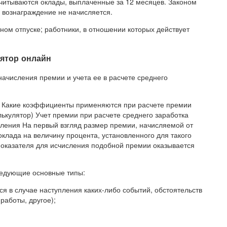
Учитываются оклады, выплаченные за 12 месяцев. Законом
 вознаграждение не начисляется.
ном отпуске; работники, в отношении которых действует
лятор онлайн
начисления премии и учета ее в расчете среднего
я Какие коэффициенты применяются при расчете премии
ькулятор) Учет премии при расчете среднего заработка
сления На первый взгляд размер премии, начисляемой от
клада на величину процента, установленного для такого
 показателя для исчисления подобной премии оказывается
ледующие основные типы:
 в случае наступления каких-либо событий, обстоятельств
работы, другое);