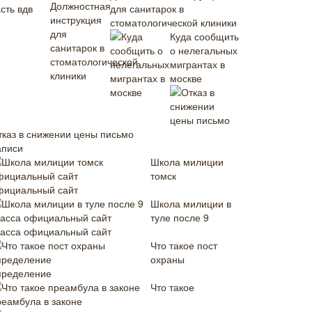
для санитарок в
стоматологической клиники
Куда сообщить
о нелегальных
мигрантах в
москве
тказ в снижении цены письмо
аписи
Школа милиции
томск
фициальный сайт
Школа милиции в
туле после 9
ласса официальный сайт
Что такое пост
охраны
пределение
Что такое
реамбула в законе