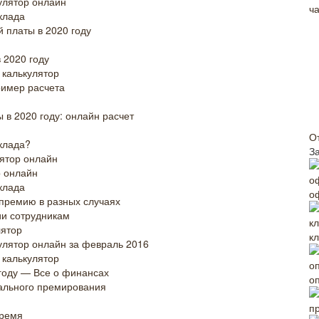
улятор онлайн
клада
 платы в 2020 году
 2020 году
 калькулятор
ример расчета
 в 2020 году: онлайн расчет
О
клада?
З
лятор онлайн
р онлайн
клада
о
 премию в разных случаях
ии сотрудникам
лятор
к
кулятор онлайн за февраль 2016
 калькулятор
году — Все о финансах
о
тального премирования
п
время