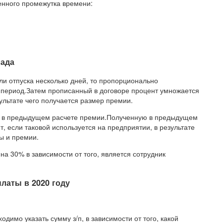
енного промежутка времени:
лада
ли отпуска несколько дней, то пропорционально
 период.Затем прописанный в договоре процент умножается
ультате чего получается размер премии.
й в предыдущем расчете премии.Полученную в предыдущем
 если таковой используется на предприятии, в результате
ы и премии.
а 30% в зависимости от того, является сотрудник
латы в 2020 году
димо указать сумму з/п, в зависимости от того, какой