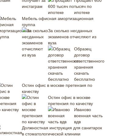
Прощают 600
тысяч по
ипотеке
Мебель офисная амортизационная
группа
За сколько несданных
экзаменов отчисляют из
вуза
Образец
договор
ответственного
хранения
скачать
бесплатно
Остин офис в москве претензия по
качеству
Остин офис в москве
претензия по качеству
Иваново
военная часть
вдв
Должностная инструкция для санитарок
в стоматологической клиники