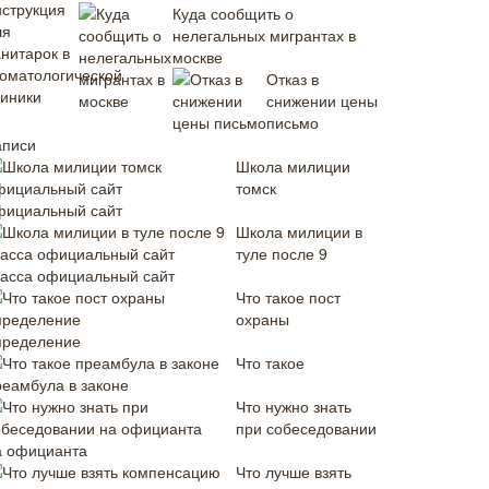
Куда сообщить о
нелегальных мигрантах в
москве
Отказ в
снижении цены
письмо
аписи
Школа милиции
томск
фициальный сайт
Школа милиции в
туле после 9
ласса официальный сайт
Что такое пост
охраны
пределение
Что такое
реамбула в законе
Что нужно знать
при собеседовании
а официанта
Что лучше взять