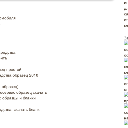
томобиля
о
З
средства
о
онта
зец простой
к
едства образец 2018
й образец)
о
осервис образец скачать
: образцы и бланки
п
дства: скачать бланк
н