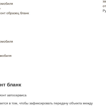
томобиля
о
о
Р
онт образец бланк
томобиля
омобиля
нт бланк
ется в том, чтобы зафиксировать передачу объекта между