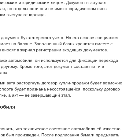
ическим и юридическим лицом. Документ выступает
ля, по отдельности они не имеют юридическом силы.
елки выступают юрлица.
окумент бухгалтерского учета. На его основе специалист
имает на баланс. Заполненный бланк хранится вместе с
 вносят в журнал регистрации входящих документов.
даже автомобиля, он используется для фиксации перехода
 другому. Кроме того, этот документ составляют и в
тва.
и акта расторгнуть договор купли-продажи будет возможно
нспорта будет признана несостоявшейся, поскольку договор
лке, а акт — ее завершающий этап.
мобиля
понять, что техническое состояние автомобиля ей известно
мок был произведен. После подписания бумаги предъявить