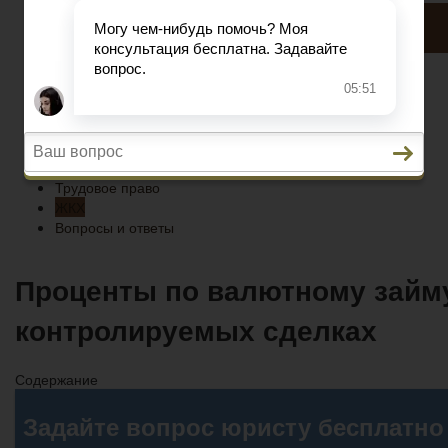
ЖКХ
Вопросы и ответы
Главная
Кредитование
Пенсионное страхование
Трудовое право
ЖКХ
Вопросы и ответы
Проценты по валютному займу
контролируемых сделках
Содержание