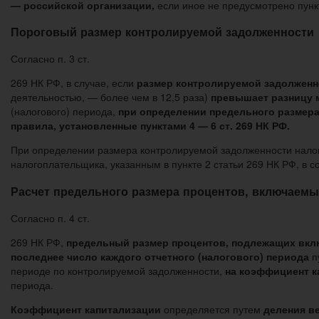
— российской организации,
если иное не предусмотрено пунк
Пороговый размер контролируемой задолженности
Согласно п. 3 ст.
269 НК РФ, в случае, если
размер контролируемой задолженн
деятельностью, — более чем в 12,5 раза)
превышает разницу 
(налогового) периода,
при определении предельного размер
правила, установленные пунктами 4 —
6
ст. 269 НК РФ.
При определении размера контролируемой задолженности налог
налогоплательщика, указанным в пункте 2 статьи 269 НК РФ, в с
Расчет предельного размера процентов, включаемы
Согласно п. 4 ст.
269 НК РФ,
предельный размер процентов, подлежащих вкл
последнее число каждого отчетного (налогового) периода
п
периоде по контролируемой задолженности,
на коэффициент к
периода.
Коэффициент капитализации
определяется путем
деления 