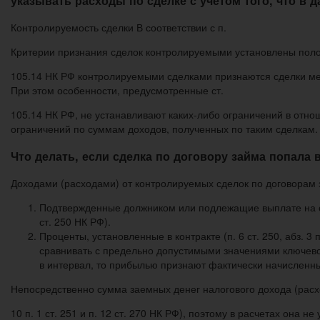
указывать расходы по сделке с учетом того, что в
Контролируемость сделки В соответствии с п.
Критерии признания сделок контролируемыми установлены положе
105.14 НК РФ контролируемыми сделками признаются сделки ме
При этом особенности, предусмотренные ст.
105.14 НК РФ, не устанавливают каких-либо ограничений в отнош
ограничений по суммам доходов, полученных по таким сделкам.
Что делать, если сделка по договору займа попала
Доходами (расходами) от контролируемых сделок по договорам 
Подтвержденные должником или подлежащие выплате на осн
ст. 250 НК РФ).
Проценты, установленные в контракте (п. 6 ст. 250, абз. 3 
сравнивать с предельно допустимыми значениями ключевой 
в интервал, то прибылью признают фактически начисленны
Непосредственно сумма заемных денег налогового дохода (расхо
10 п. 1 ст. 251 и п. 12 ст. 270 НК РФ), поэтому в расчетах она не