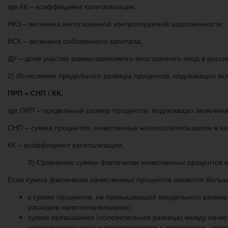
где КК – коэффициент капитализации;
НКЗ – величина непогашенной контролируемой задолженности;
ВСК – величина собственного капитала;
ДУ – доля участия взаимозависимого иностранного лица в росси
2) Исчисление предельного размера процентов, подлежащих включ
ПРП = СНП / КК,
где ПРП – предельный размер процентов, подлежащих включению
СНП – сумма процентов, начисленных налогоплательщиком в ка
КК – коэффициент капитализации.
3) Сравнение суммы фактически начисленных процентов и
Если сумма фактически начисленных процентов окажется больш
к сумме процентов, не превышающей предельного размера
расходов налогоплательщика);
сумма превышения (положительная разница) между начис
налогоплательщика и приравнивается к дивидендам, упла