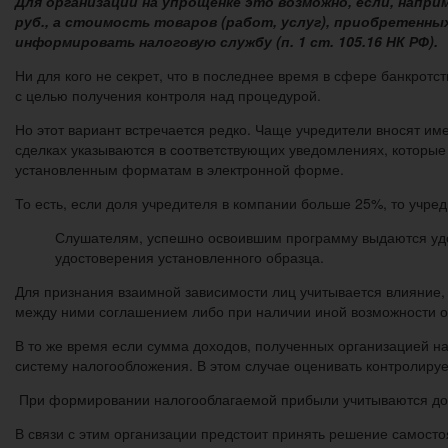
Для организаций на упрощенке это возможно, если, напри
руб., а стоимость товаров (работ, услуг), приобретенных
информировать налоговую службу (п. 1 ст. 105.16 НК РФ).
Ни для кого не секрет, что в последнее время в сфере банкрот
с целью получения контроля над процедурой.
Но этот вариант встречается редко. Чаще учредители вносят и
сделках указываются в соответствующих уведомлениях, которые
установленным форматам в электронной форме.
То есть, если доля учредителя в компании больше 25%, то учре
Слушателям, успешно освоившим программу выдаются удо
удостоверения установленного образца.
Для признания взаимной зависимости лиц учитывается влияние, к
между ними соглашением либо при наличии иной возможности 
В то же время если сумма доходов, полученных организацией н
систему налогообложения. В этом случае оценивать контролируе
При формировании налогооблагаемой прибыли учитываются дохо
В связи с этим организации предстоит принять решение самосто