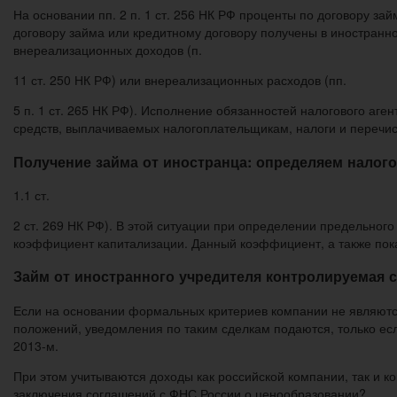
На основании пп. 2 п. 1 ст. 256 НК РФ проценты по договору з
договору займа или кредитному договору получены в иностранно
внереализационных доходов (п.
11 ст. 250 НК РФ) или внереализационных расходов (пп.
5 п. 1 ст. 265 НК РФ). Исполнение обязанностей налогового аге
средств, выплачиваемых налогоплательщикам, налоги и перечис
Получение займа от иностранца: определяем налого
1.1 ст.
2 ст. 269 НК РФ). В этой ситуации при определении предельно
коэффициент капитализации. Данный коэффициент, а также пока
Займ от иностранного учредителя контролируемая 
Если на основании формальных критериев компании не являются
положений, уведомления по таким сделкам подаются, только есл
2013-м.
При этом учитываются доходы как российской компании, так и 
заключения соглашений с ФНС России о ценообразовании?