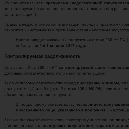
Их принято называть
правилами «недостаточной капитализа
контролируемой задолженности налогоплательщика над разницей 
капитализации»).
Правила недостаточной капитализации, наряду с правилами тр
относятся к инструментам противодействия налоговым злоупотр
Ниже приводятся ключевые положения статьи 269 НК РФ (
действующей
с 1 января 2017 года.
Контролируемая задолженность
Согласно п. 2 ст. 269 НК РФ
контролируемой задолженность
долговым обязательствам этого налогоплательщика:
1) по долговому обязательству перед
иностранным лицом, яв
подпунктом 1, 2 или 9 пункта 2 статьи 105.1 НК РФ, если такое
абзаце первом настоящего пункта;
2) по долговому обязательству перед
лицом, признавае
иностранного лица, указанного в подпункте 1
настоящег
3) по долговому обязательству, по которому иностранное
лицо, 
настоящего пункта,
выступают поручителем, гарантом или и