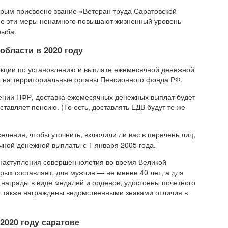
орым присвоено звание «Ветеран труда Саратовской
все эти меры ненамного повышают жизненный уровень
рыба.
области в 2020 году
кции по установлению и выплате ежемесячной денежной
 на территориальные органы Пенсионного фонда РФ.
лении ПФР, доставка ежемесячных денежных выплат будет
тавляет пенсию. (То есть, доставлять ЕДВ будут те же
еления, чтобы уточнить, включили ли вас в перечень лиц,
ной денежной выплаты с 1 января 2005 года.
 наступления совершеннолетия во время Великой
орых составляет, для мужчин — не менее 40 лет, а для
 награды в виде медалей и орденов, удостоены почетного
 также награждены ведомственными знаками отличия в
2020 году саратове