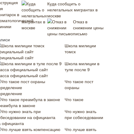
Куда сообщить о
нелегальных мигрантах в
москве
Отказ в
снижении цены
письмо
аписи
Школа милиции
томск
фициальный сайт
Школа милиции в
туле после 9
ласса официальный сайт
Что такое пост
охраны
пределение
Что такое
реамбула в законе
Что нужно знать
при собеседовании
а официанта
Что лучше взять