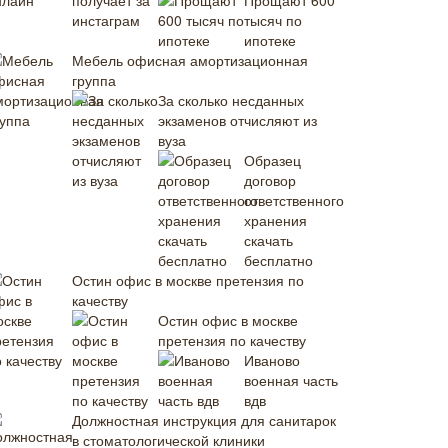
Прощают 600
тысяч по
ипотеке
Мебель офисная амортизационная
группа
За сколько несданных
экзаменов отчисляют из
вуза
Образец
договор
ответственного
хранения
скачать
бесплатно
Остин офис в москве претензия по
качеству
Остин офис в москве
претензия по качеству
Иваново
военная часть
вдв
Должностная инструкция для санитарок
в стоматологической клиники