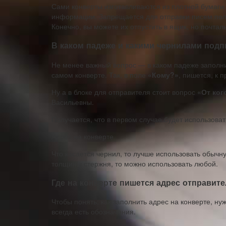
Сами конверты изготавливаются из плотной бумаги
информации. Запрещается для отправки писем пол
Конечно, вы можете их отпустить в ящик, но почтал
В каком падеже и какими чернилами под
Не менее важный вопрос — в каком падеже заполнит
самом конверте. Так, в поле
«Кому?»
, пишется, к 
Ну а в блоке для отправителя стоит вопрос
«От ког
Васильевны.
Получается, что в первом случае будет использова
Адрес на конверте
Что касается чернил, то лучше использовать обычн
толщины стержня, то можно использовать любой.
Где на конверте пишется адрес отправите
Чтобы понять, как заполнить адрес на конверте, ну
всегда есть обозначения.