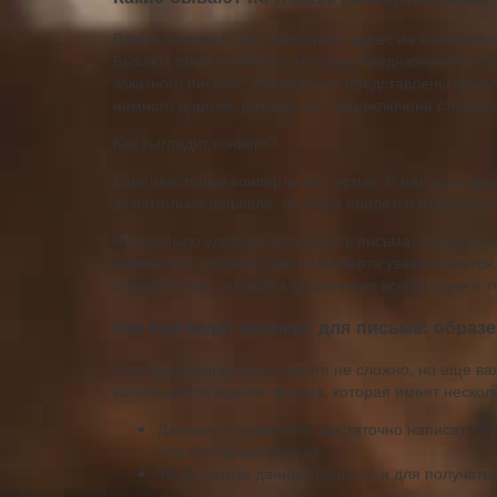
Важно понимать, что заполнить адрес на конверте м
Бывают такие конверты, которые предназначены спе
заказного письма. Эти изделия представлены сразу
немного дороже, потому что туда включена стоимос
Как выглядит конверт?
Еще некоторые конверты не пустые. В них есть уже
значительно дешевле, но тогда придется отдельно п
Чтобы было удобнее отправлять письма, конверты 
изменится, но цена самого конверта увеличивается.
отправителем, правила заполнения всегда одни и т
Как выглядит конверт для письма: образ
Заполнить адрес на конверте не сложно, но еще важ
используется единая форма, которая имеет несколь
Данные отправителя. Достаточно написать ФИ
под основным блоком
Те же самые данные пишутся и для получате