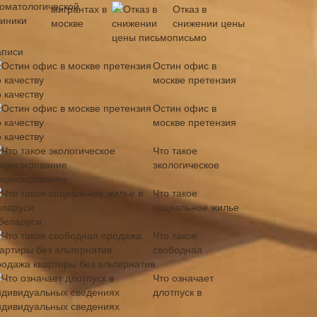
Отказ в
снижении цены
письмо
аписи
Остин офис в
москве претензия
 качеству
Остин офис в
москве претензия
 качеству
Что такое
экологическое
ицензирование
Что такое
социальное жилье
 беларуси
Что такое
свободная
родажа квартиры без альтернатив
Что означает
длотпуск в
ндивидуальных сведениях