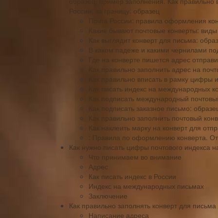
образец, пример заполнения. Как правильно 
России, за границу: образец
Почта России: правила оформления ко
Какие бывают почтовые конверты: виды
Как выглядит конверт для письма: обра
В каком падеже и какими чернилами по
Где на конверте пишется адрес отправ
Как правильно заполнить адрес на поч
Как правильно вписать в рамку цифры и
Как писать индекс на международных к
Как подписать международный почтовый
Как подписать заказное письмо: образе
Как правильно заполнить почтовый конв
Как наклеить марку на конверт для отп
: Правила по оформлению конверта. От
Как нужно писать цифры почтового индекса н
Что принимаем во внимание
Адрес
Как писать индекс в России
Индекс на международных письмах
Заключение
Как правильно заполнять конверт для письма 
Написание адреса