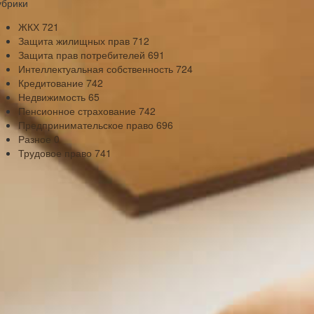
убрики
ЖКХ
721
Защита жилищных прав
712
Защита прав потребителей
691
Интеллектуальная собственность
724
Кредитование
742
Недвижимость
65
Пенсионное страхование
742
Предпринимательское право
696
Разное
0
Трудовое право
741