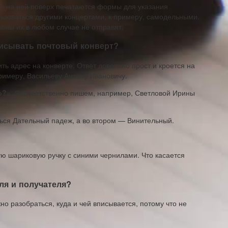
 и на ней поверх печатаются формы для указания
ьзоваться другими концертами, к примеру, самодельными.
ьоны их в любом случае не отправят.
писывать почтовый конверт?
ь адрес на конверте. Ответ довольно прост и кроется на
примеру, Васильеву Антону Ивановичу.
о?»
. Соответственно пишем, например, Светловой Ирины
ться Дательный падеж, а во втором — Винительный.
ую шариковую ручку с синими чернилами. Что касается
ля и получателя?
жно разобраться, куда и чей вписывается, потому что не