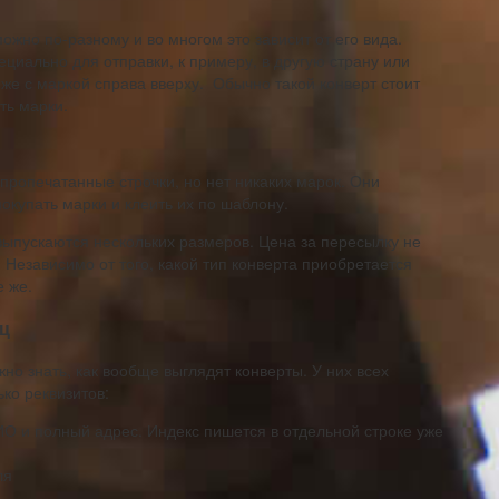
ожно по-разному и во многом это зависит от его вида.
циально для отправки, к примеру, в другую страну или
 же с маркой справа вверху. Обычно такой конверт стоит
ть марки.
 пропечатанные строчки, но нет никаких марок. Они
окупать марки и клеить их по шаблону.
выпускаются нескольких размеров. Цена за пересылку не
 Независимо от того, какой тип конверта приобретается
е же.
ец
но знать, как вообще выглядят конверты. У них всех
ко реквизитов:
О и полный адрес. Индекс пишется в отдельной строке уже
ля