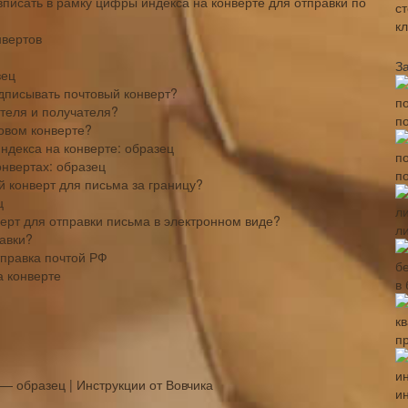
вписать в рамку цифры индекса на конверте для отправки по
нвертов
З
зец
дписывать почтовый конверт?
ителя и получателя?
по
товом конверте?
ндекса на конверте: образец
онвертах: образец
по
 конверт для письма за границу?
ц
ерт для отправки письма в электронном виде?
л
равки?
правка почтой РФ
а конверте
в
п
— образец | Инструкции от Вовчика
и