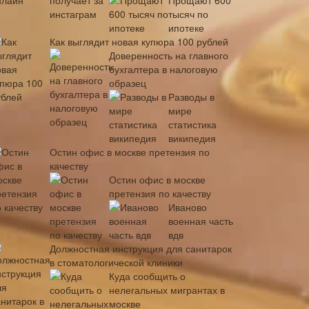
Прощают 600
тысяч по
ипотеке
Как выглядит новая купюра 100 рублей
Доверенность на главного
бухгалтера в налоговую
образец
Разводы в
мире
статистика
википедия
Остин офис в москве претензия по
качеству
Остин офис в москве
претензия по качеству
Иваново
военная часть
вдв
Должностная инструкция для санитарок
в стоматологической клиники
Куда сообщить о
нелегальных мигрантах в
москве