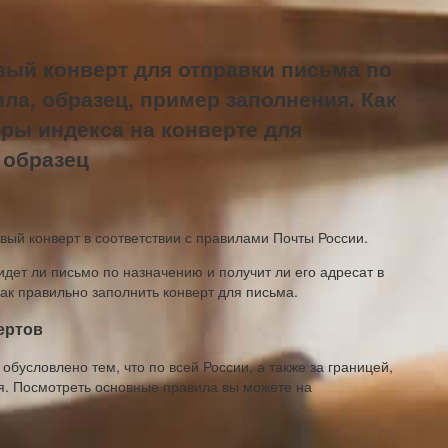
вый конверт для отправки письма по
ила, образец, пример заполнения. Как
ры индекса на конверте для
 образец
овый конверт в соответствии с правилами Почты России.
дет ли письмо по назначению и получит ли его адресат в
ак правильно заполнить конверт для письма.
ертов
обусловлено тем, что по всей России, а также за границей,
я. Посмотреть основные правила вы можете на