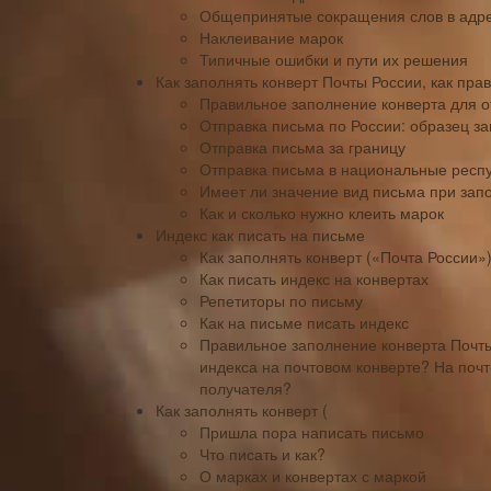
Общепринятые сокращения слов в адр
Наклеивание марок
Типичные ошибки и пути их решения
Как заполнять конверт Почты России, как пра
Правильное заполнение конверта для о
Отправка письма по России: образец з
Отправка письма за границу
Отправка письма в национальные респ
Имеет ли значение вид письма при зап
Как и сколько нужно клеить марок
Индекс как писать на письме
Как заполнять конверт («Почта России»
Как писать индекс на конвертах
Репетиторы по письму
Как на письме писать индекс
Правильное заполнение конверта Почты
индекса на почтовом конверте? На поч
получателя?
Как заполнять конверт (
Пришла пора написать письмо
Что писать и как?
О марках и конвертах с маркой