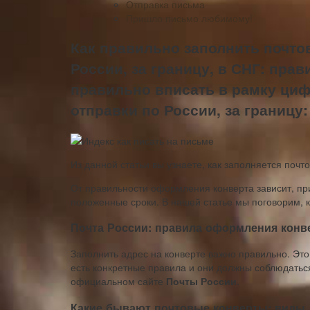
Отправка письма
Пришло письмо любимому!
Как правильно заполнить почто
России, за границу, в СНГ: прав
правильно вписать в рамку циф
отправки по России, за границу:
Из данной статьи вы узнаете, как заполняется почт
От правильности оформления конверта зависит, при
положенные сроки. В нашей статье мы поговорим, к
Почта России: правила оформления конв
Заполнить адрес на конверте важно правильно. Это 
есть конкретные правила и они должны соблюдатьс
официальном сайте
Почты России
.
Какие бывают почтовые конверты: виды