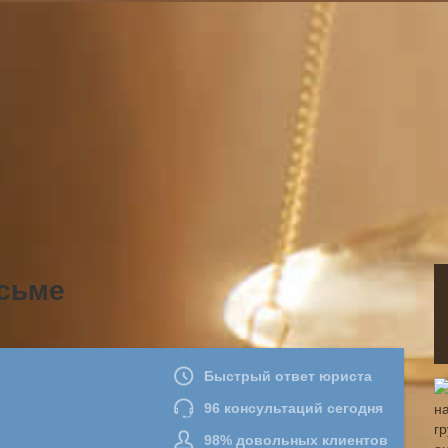
исьме