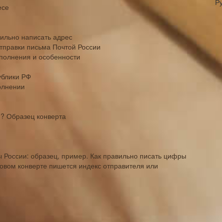
Р
есе
вильно написать адрес
тправки письма Почтой России
аполнения и особенности
ублики РФ
олнении
)? Образец конверта
 России: образец, пример. Как правильно писать цифры
товом конверте пишется индекс отправителя или