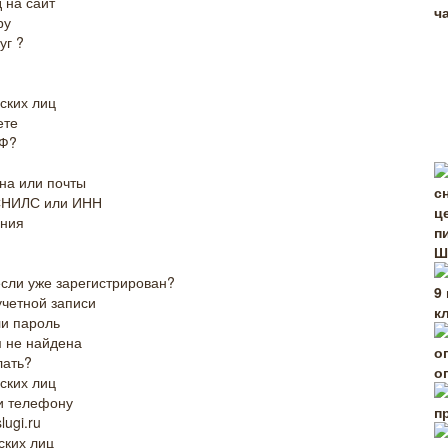
 на сайт
ру
уг ?
ских лиц
ете
РФ?
на или почты
 СНИЛС или ИНН
ания
Ш
если уже зарегистрирован?
учетной записи
к
ли пароль
м не найдена
лать?
о
ских лиц
и телефону
п
ugi.ru
ских лиц