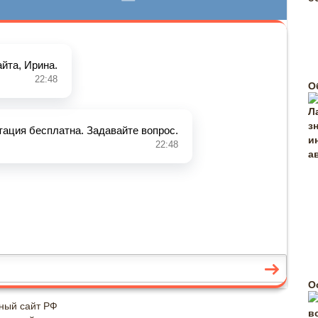
О
О
ный сайт РФ