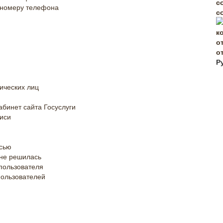
о номеру телефона
с
о
Р
ических лиц
абинет сайта Госуслуги
иси
исью
 не решилась
 пользователя
пользователей