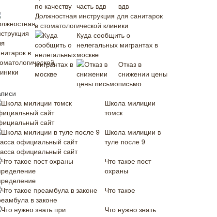
вдв
Должностная инструкция для санитарок
в стоматологической клиники
Куда сообщить о
нелегальных мигрантах в
москве
Отказ в
снижении цены
письмо
аписи
Школа милиции
томск
фициальный сайт
Школа милиции в
туле после 9
ласса официальный сайт
Что такое пост
охраны
пределение
Что такое
реамбула в законе
Что нужно знать