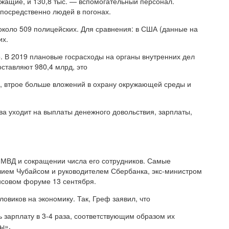
лужащие, и 130,8 тыс. — вспомогательный персонал.
непосредственно людей в погонах.
около 509 полицейских. Для сравнения: в США (данные на
их.
 В 2019 плановые госрасходы на органы внутренних дел
оставляют 980,4 млрд, это
, втрое больше вложений в охрану окружающей среды и
ва уходит на выплаты денежного довольствия, зарплаты,
МВД и сокращении числа его сотрудников. Самые
лием Чубайсом и руководителем Сбербанка, экс-министром
совом форуме 13 сентября.
овиков на экономику. Так, Греф заявил, что
арплату в 3-4 раза, соответствующим образом их
ны».