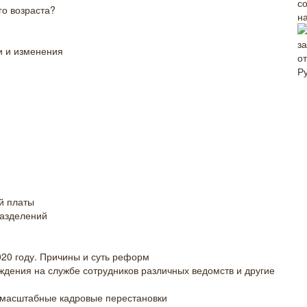
о возраста?
н
и и изменения
о
Р
й платы
разделений
20 году. Причины и суть реформ
дения на службе сотрудников различных ведомств и другие
 масштабные кадровые перестановки