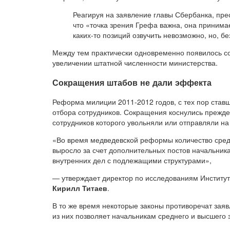
Реагируя на заявление главы Сбербанка, пре
что «точка зрения Грефа важна, она принимае
каких-то позиций озвучить невозможно, но, б
Между тем практически одновременно появилось со
увеличении штатной численности министерства.
Сокращения штабов не дали эффекта
Реформа милиции 2011-2012 годов, с тех пор став
отбора сотрудников. Сокращения коснулись прежде
сотрудников которого увольняли или отправляли на
«Во время медведевской реформы количество сред
выросло за счет дополнительных постов начальник
внутренних дел с подлежащими структурами»,
— утверждает директор по исследованиям Институ
Кирилл Титаев
.
В то же время некоторые законы противоречат зая
из них позволяет начальникам среднего и высшего зв