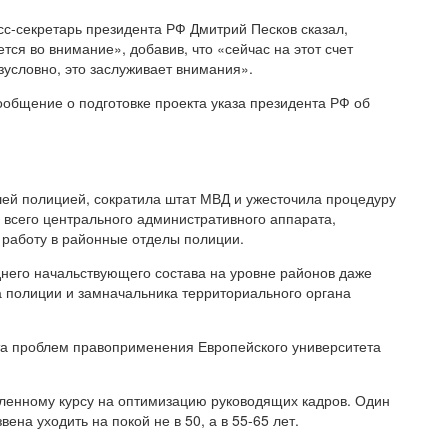
сс-секретарь президента РФ Дмитрий Песков сказал,
тся во внимание», добавив, что «сейчас на этот счет
езусловно, это заслуживает внимания».
общение о подготовке проекта указа президента РФ об
шей полицией, сократила штат МВД и ужесточила процедуру
 всего центрального административного аппарата,
 работу в районные отделы полиции.
него начальствующего состава на уровне районов даже
а полиции и замначальника территориального органа
та проблем правоприменения Европейского университета
вленному курсу на оптимизацию руководящих кадров. Один
ена уходить на покой не в 50, а в 55-65 лет.