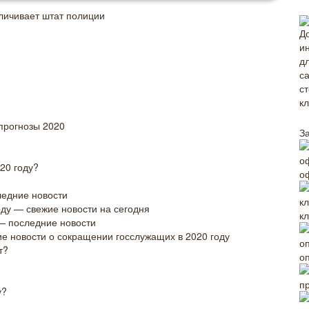
еличивает штат полиции
прогнозы 2020
З
20 году?
о
ледние новости
ду — свежие новости на сегодня
к
— последние новости
е новости о сокращении госслужащих в 2020 году
т?
о
п
у?