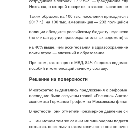
сотрудников в погонах, 17,2 тыс. — гражданские с
Нехватка, о которой говорится в законе, касается 
Таким образом, на 100 тыс. населения приходится 
2017 г.), на 100 тыс. американцев — 203 полицейск
полиции обходится российскому бюджету недешево.
(не считая других правоохранительных ведомств) с
на 40% выше, чем ассигнования в здравоохранение
почти втрое — вложений в образование
При этом, как говорят в МВД, 84% бюджета ведомст
пособий и компенсаций личному составу.
Решение на поверхности
Многократно выдвигались предложения о реформе 
последние были озвучены главой «Роснано» Анато
экономики Германом Грефом на Московском финан
В частности, они отметили чрезмерное давление сил
«…мы можем тем же самым милиционерам поднять з
сократив, поскольку в таком количестве они не нуж