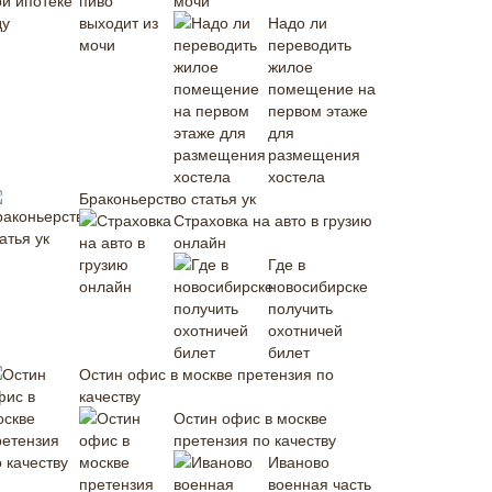
мочи
Надо ли
переводить
жилое
помещение на
первом этаже
для
размещения
хостела
Браконьерство статья ук
Страховка на авто в грузию
онлайн
Где в
новосибирске
получить
охотничей
билет
Остин офис в москве претензия по
качеству
Остин офис в москве
претензия по качеству
Иваново
военная часть