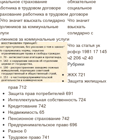
обязательное
социальное
трахование работника в трудовом договоре
Что значит
взыскать
солидарно с
олжников за коммунальные услуги
Что за статья ук
рсфср 1981 17 145
ч2 206 ч2 40
Рубрики
ЖКХ
721
Защита жилищных
прав
712
Защита прав потребителей
691
Интеллектуальная собственность
724
Кредитование
742
Недвижимость
65
Пенсионное страхование
742
Предпринимательское право
696
Разное
0
Трудовое право
741