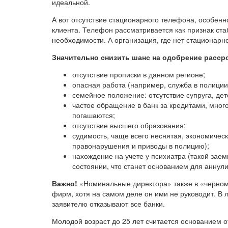
идеальной.
А вот отсутствие стационарного телефона, особенн
клиента. Телефон рассматривается как признак ста
необходимости. А организация, где нет стационарно
Значительно снизить шанс на одобрение расср
отсутствие прописки в данном регионе;
опасная работа (например, служба в полиции
семейное положение: отсутствие супруга, дет
частое обращение в банк за кредитами, мног
погашаются;
отсутствие высшего образования;
судимость, чаще всего неснятая, экономичес
правонарушения и приводы в полицию);
нахождение на учете у психиатра (такой зае
состоянии, что станет основанием для аннул
Важно!
«Номинальные директора» также в «черном
фирм, хотя на самом деле он ими не руководит. В 
заявителю отказывают все банки.
Молодой возраст до 25 лет считается основанием от