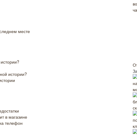
следнем месте
й истории?
О
З
тной истории?
истории
м
ск
едостатки
ит в магазине
 на телефон
к