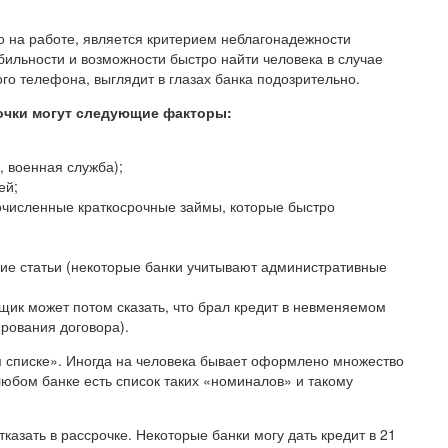
о на работе, является критерием неблагонадежности
бильности и возможности быстро найти человека в случае
го телефона, выглядит в глазах банка подозрительно.
очки могут следующие факторы:
, военная служба);
ей;
очисленные краткосрочные займы, которые быстро
кие статьи (некоторые банки учитывают административные
мщик может потом сказать, что брал кредит в невменяемом
ирования договора).
 списке». Иногда на человека бывает оформлено множество
любом банке есть список таких «номиналов» и такому
казать в рассрочке. Некоторые банки могу дать кредит в 21