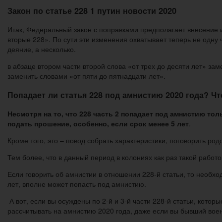
Закон по статье 228 1 путин новости 2020
Итак, Федеральный закон с поправками предполагает внесение из
вторые 228». По сути эти изменения охватывает теперь не одну 
деяние, а несколько.
в абзаце втором части второй слова «от трех до десяти лет» зам
заменить словами «от пяти до пятнадцати лет».
Попадает ли статья 228 под амнистию 2020 года? Ч
Несмотря на то, что 228 часть 2 попадает под амнистию т
подать прошение, особенно, если срок менее 5 лет
.
Кроме того, это – повод собрать характеристики, поговорить р
Тем более, что в данный период в колониях как раз такой работ
Если говорить об амнистии в отношении 228-й статьи, то необх
лет, вполне может попасть под амнистию.
А вот, если вы осуждены по 2-й и 3-й части 228-й статьи, кото
рассчитывать на амнистию 2020 года, даже если вы бывший военн