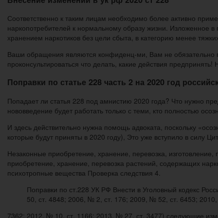
Соответственно к таким лицам необходимо более активно приме
наркопотребителей к нормальному образу жизни. Изложенное в 
хранением наркотиков без цели сбыта, в категорию менее тяжких
Ваши обращения являются конфиденц-ми, Вам не обязательно пре
проконсультироваться что делать, какие действия предпринять!
Поправки по статье 228 часть 2 на 2020 год российск
Попадает ли статья 228 под амнистию 2020 года? Что нужно пре
нововведение будет работать только с теми, кто полностью осоз
И здесь действительно нужна помощь адвоката, поскольку «осозн
которые будут приняты в 2020 году), Это уже вступило в силу Ци
Незаконные приобретение, хранение, перевозка, изготовление, 
приобретение, хранение, перевозка растений, содержащих нарк
психотропные вещества Проверка следствия 4.
Поправки по ст.228 УК РФ Внести в Уголовный кодекс Рос
50, ст. 4848; 2006, № 2, ст. 176; 2009, № 52, ст. 6453; 2010,
7362; 2012, № 10, ст. 1166; 2013, № 27, ст. 3477) следующие из