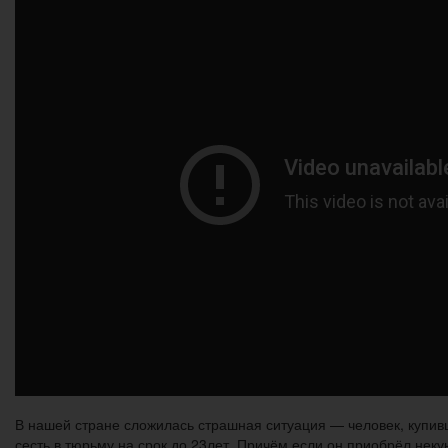
В нашей стране сложилась страшная ситуация — человек, купив
сесть в тюрьму на срок до 23лет. Причём если он приобрёл неку