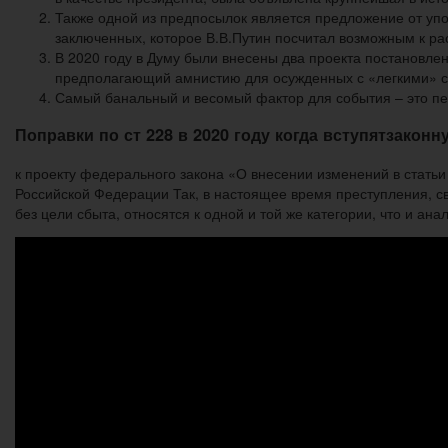
Также одной из предпосылок является предложение от уп
заключенных, которое В.В.Путин посчитал возможным к р
В 2020 году в Думу были внесены два проекта постановле
предполагающий амнистию для осужденных с «легкими» с
Самый банальный и весомый фактор для события – это пе
Поправки по ст 228 в 2020 году когда вступятзакон
к проекту федерального закона «О внесении изменений в статьи
Российской Федерации Так, в настоящее время преступления, с
без цели сбыта, относятся к одной и той же категории, что и а