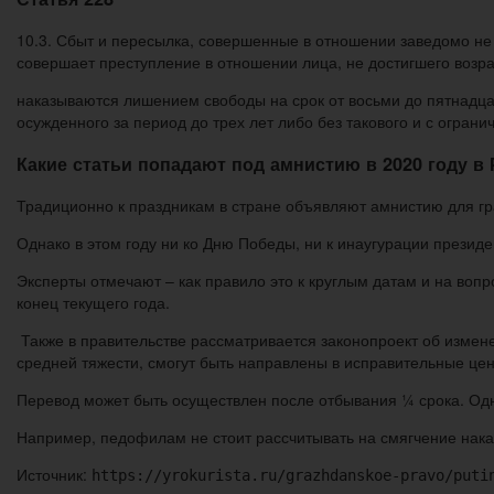
10.3. Сбыт и пересылка, совершенные в отношении заведомо не д
совершает преступление в отношении лица, не достигшего возра
наказываются лишением свободы на срок от восьми до пятнадца
осужденного за период до трех лет либо без такового и с ограни
Какие статьи попадают под амнистию в 2020 году в
Традиционно к праздникам в стране объявляют амнистию для гр
Однако в этом году ни ко Дню Победы, ни к инаугурации презид
Эксперты отмечают – как правило это к круглым датам и на вопр
конец текущего года.
Также в правительстве рассматривается законопроект об измен
средней тяжести, смогут быть направлены в исправительные це
Перевод может быть осуществлен после отбывания ¼ срока. Одна
Например, педофилам не стоит рассчитывать на смягчение нака
Источник:
https://yrokurista.ru/grazhdanskoe-pravo/puti