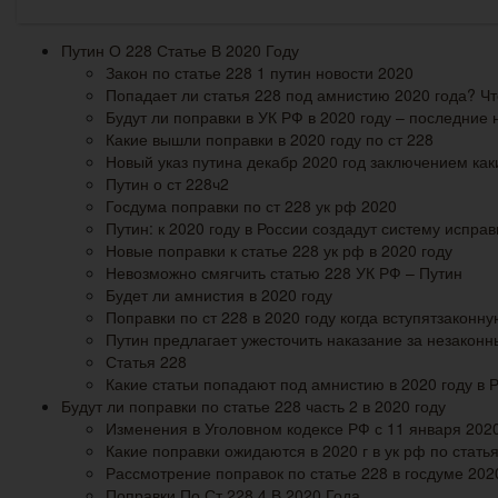
Путин О 228 Статье В 2020 Году
Закон по статье 228 1 путин новости 2020
Попадает ли статья 228 под амнистию 2020 года? Ч
Будут ли поправки в УК РФ в 2020 году – последние н
Какие вышли поправки в 2020 году по ст 228
Новый указ путина декабр 2020 год заключением как
Путин о ст 228ч2
Госдума поправки по ст 228 ук рф 2020
Путин: к 2020 году в России создадут систему испра
Новые поправки к статье 228 ук рф в 2020 году
Невозможно смягчить статью 228 УК РФ – Путин
Будет ли амнистия в 2020 году
Поправки по ст 228 в 2020 году когда вступятзаконн
Путин предлагает ужесточить наказание за незаконн
Статья 228
Какие статьи попадают под амнистию в 2020 году в 
Будут ли поправки по статье 228 часть 2 в 2020 году
Изменения в Уголовном кодексе РФ с 11 января 2020
Какие поправки ожидаются в 2020 г в ук рф по статья
Рассмотрение поправок по статье 228 в госдуме 202
Поправки По Ст 228 4 В 2020 Года