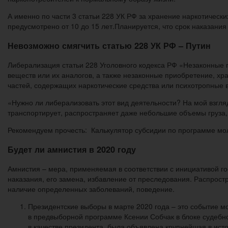
А именно по части 3 статьи 228 УК РФ за хранение наркотическ
предусмотрено от 10 до 15 лет.Планируется, что срок наказания 
Невозможно смягчить статью 228 УК РФ – Путин
Либерализация статьи 228 Уголовного кодекса РФ «Незаконные п
веществ или их аналогов, а также незаконные приобретение, хр
частей, содержащих наркотические средства или психотропные 
«Нужно ли либерализовать этот вид деятельности? На мой взгляд
транспортирует, распространяет даже небольшие объемы груза, –
Рекомендуем прочесть: Калькулятор субсидии по программе мо
Будет ли амнистия в 2020 году
Амнистия – мера, применяемая в соответствии с инициативой г
наказания, его замена, избавление от преследования. Распрост
наличие определенных заболеваний, поведение.
Президентские выборы в марте 2020 года – это событие мо
в предвыборной программе Ксении Собчак в блоке судебно
в качестве президента, была объявлена крупнейшая в ист