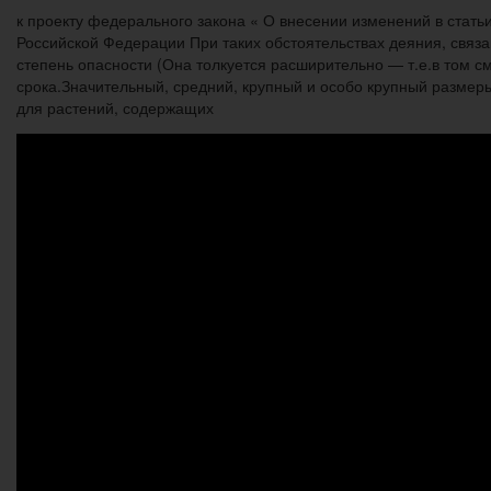
к проекту федерального закона « О внесении изменений в стать
Российской Федерации При таких обстоятельствах деяния, связ
степень опасности (Она толкуется расширительно — т.е.в том см
срока.Значительный, средний, крупный и особо крупный размеры
для растений, содержащих