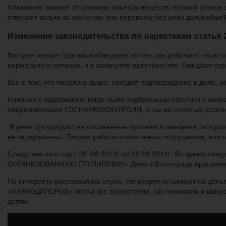
Наказание зависит от размера изъятых веществ: полный список 
отвечает только за хранение или перевозку без цели дальнейше
Изменение законодательства по наркотикам статья 2
Вот уже четыре года мы наблюдаем за тем, как работают наши сл
нормального питания, и в замкнутом пространстве. Ожидают спр
Все о том, что писалось выше, находит подтверждение в деле, 
Начиная с задержания, когда были подброшены пакетики с зап
оперативниками ГОСНАРКОКОНТРОЛЯ, а так же понятые (статисты
В деле фигурируют не опознанные мужчина и женщина, которых о
не задержанных. Плохая работа оперативных сотрудников, или о
Следствие шло год с 29 .08.2013г по 29.08.2014г. Во время сле
ОРГАНИЗОВАННУЮ ГРУПИРОВКУ» Дело в Волгограде прогремел
По интернету расползались слухи, что родители шикуют на день
«НАРКОДИЛЕРОВ» чтобы все посмотрели, как поживаем и шикуем м
детям.