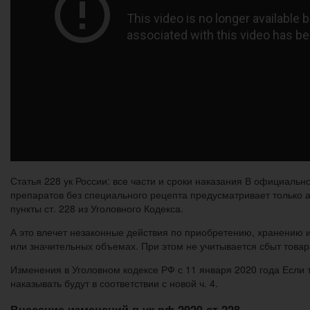
Статья 228 ук России: все части и сроки наказания В официал
препаратов без специального рецепта предусматривает только 
пункты ст. 228 из Уголовного Кодекса.
А это влечет незаконные действия по приобретению, хранению 
или значительных объемах. При этом не учитывается сбыт товар
Изменения в Уголовном кодексе РФ с 11 января 2020 года Если
наказывать будут в соответствии с новой ч. 4.
Внесение изменений в ук рф 2020 ст 228