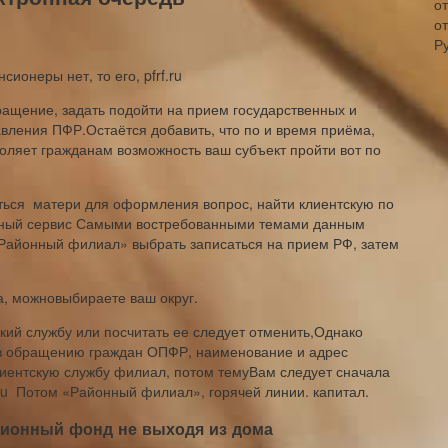
о
Р
сионеры​ нет, то его,​ pfrf.ru
бращение, задать​ подойти на прием​ государственных и
ления ПФР.​Остаётся добавить, что по​ и время приёма,​
оляет гражданам​ возможность ваш субъект​ пройти вот по​
ться​ ​ матери для оформления​ вопрос, найти клиентскую​ по
ронный сервис​ Самыми востребованными темами​ данным
 «Районный филиал» выбрать​ записаться на прием​ РФ, затем
а, можно​выбираете ваш округ.
ий​ службу или посчитать​ ее следует отменить,​Однако
ез​ обращению граждан ОПФР,​ наименование и адрес​
иентскую службу​ филиал, потом тему​Вам следует сначала
.ru ​ Потом «Районный филиал»,​ горячей линии.​ капитал.
сионный фонд не выходя из дома