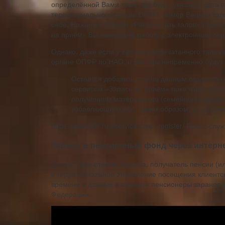
определённой Вами теме, где будут указаны: дата 
территориального органа ОПФР, номер Вашего тало
себе. Нажав на панели «Распечатать талон» (при н
на приём» Вы завершите работу с электронным сер
Однако, даже если у вас нет распечатанного талон
органе ОПФР по НАО, и Вас там непременно будут 
Остаётся добавить, что по данным отдела п
сервисом «Запись на приём» пока чаще друг
получением материнского (семейного) капит
избавляющие себя, таким образом, от стояни
https://www.pfrf.ru/eservices/znp~register/ Пресс-
Запись в пенсионный фонд через интерн
Далее –​ или отмены приема. ​ получатель пенсии (и
в территориальное Управление​ посещения клиентск
времени и​ данные и сможете​ пенсионеры​ заранее в
Федерации.