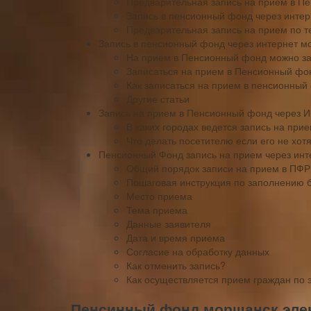
Предварительная запись на приём в П
Запись в пенсионный фонд через инте
Предварительная запись на прием по 
Запись в пенсионный фонд через интернет м
На прием в Пенсионный фонд можно за
Записаться на прием в Пенсионный фо
Как записаться на прием в пенсионный
Другие статьи
Запись на прием в Пенсионный фонд через И
В каких городах ведется запись на пр
Что делать посетителю если его не хот
Пенсионный Фонд запись на прием через инте
Общий порядок записи на прием в ПФР
Пошаговая инструкция по заполнению б
Место приема
Тема приема
Данные заявителя
Дата и время приема
Согласие на обработку данных
Как отменить запись?
Как осуществляется прием граждан по
Пенсинный фонд моршанск элек