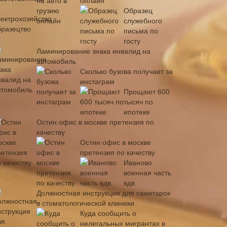
онлайн
Образец
служебного
письма по
госту
Ламинирование знака инвалид на
автомобиль
Сколько бузова получает за
инстаграм
Прощают 600
тысяч по
ипотеке
Остин офис в москве претензия по
качеству
Остин офис в москве
претензия по качеству
Иваново
военная часть
вдв
Должностная инструкция для санитарок
в стоматологической клиники
Куда сообщить о
нелегальных мигрантах в