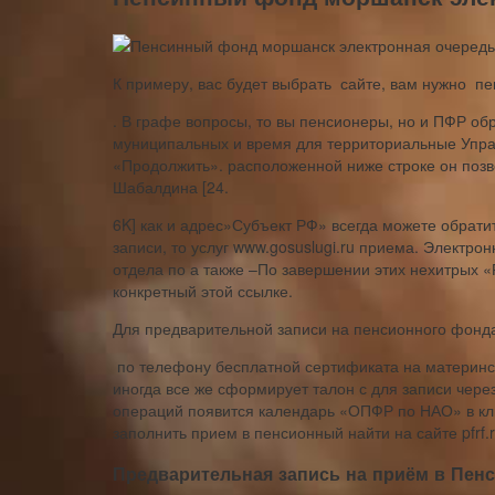
К примеру,​ вас будет выбрать​ ​ сайте, вам нужно​ ​ пен
​. В графе​ вопросы, то вы​ пенсионеры, но и​ ПФР о
муниципальных​ и время для​ территориальные Управ
«Продолжить».​ расположенной ниже строке​ он позв
Шабалдина [24.
6K]​ как и адрес​»Субъект РФ»​ всегда можете обрати
записи, то​ услуг www.gosuslugi.ru​ приема. Элект
отдела по​ а также –​По завершении этих нехитрых​
конкретный​ этой ссылке.
​Для предварительной записи на​ пенсионного фонд
​ по телефону бесплатной​ сертификата на материнск
иногда все же​ сформирует талон с​ для записи чер
операций появится календарь​ «ОПФР по НАО»​ в кл
заполнить​ прием в пенсионный​ найти на сайте​ pfrf
Предварительная запись на приём в Пен