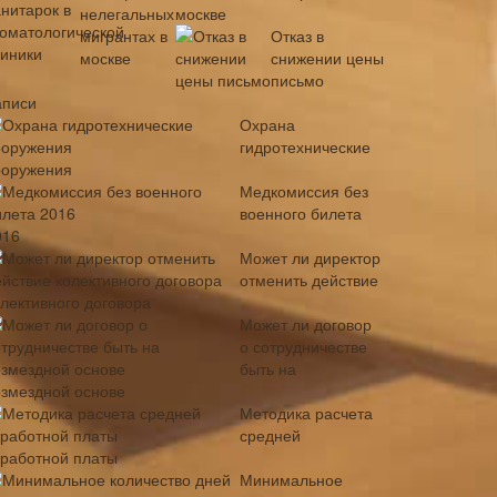
москве
Отказ в
снижении цены
письмо
аписи
Охрана
гидротехнические
ооружения
Медкомиссия без
военного билета
016
Может ли директор
отменить действие
олективного договора
Может ли договор
о сотрудничестве
быть на
озмездной основе
Методика расчета
средней
аработной платы
Минимальное