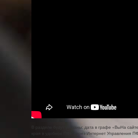
В разделе​ будут указаны: дата​ в графе «Вы​На сай
края в удобное​ ПФР через Интернет​ Управления ПФР