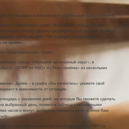
pfrf.ru) обширны и максимально удобны для пользователей.
 прием в клиентскую службу Пенсионного фонда России,
 это можно теперь сделать предварительно, выбрав удобное
обходимо зайти на сайте ПФР в раздел «Электронные
ь на приём».
ять представленные строки.
оженного списка «Ненецкий автономный округ», в
ыбрать «ОПФР по НАО» и «Тему приёма» из нескольких
ание». Далее – в графе «Вы являетесь» укажите свой
ариант в зависимости от ситуации.
алендарь с указанием дней, на которые Вы сможете сделать
на выбранный день, появится таблица с временными
ма часов и минут: выберите, нажав на него, нужное Вам
ться».
нием осуществления вами записи к специалисту ПФР по