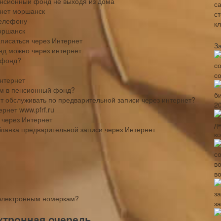
енсионный фонд не выходя из дома
рнет моршанск
телефону
оршанск
писаться через Интернет
З
нд можно через интернет
 фонд?
с
нтернет
ием в пенсионный фонд?
ят обслуживать по предварительной записи через интернет?
2
рнет www.pfrf.ru
 через Интернет
ланка предварительной записи через Интернет
к
в
 электронным номеркам?
з
тронная очередь