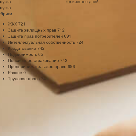
количество дней
тпуска
убрики
ЖКХ
721
Защита жилищных прав
712
Защита прав потребителей
691
Интеллектуальная собственность
724
Кредитование
742
Недвижимость
65
Пенсионное страхование
742
Предпринимательское право
696
Разное
0
Трудовое право
741