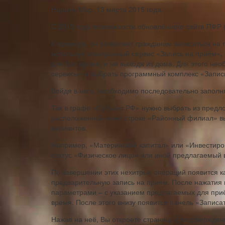
Нарьян-Мар, 13 марта 2015 года.
С 2015 года возможности обновлённого сайта ПФР (
К примеру, он позволяет гражданам записаться на
используя электронный сервис «Запись на приём»,
для Вас время, и не выходя из дома. Для этого не
сервисы» и выбрать программный комплекс «Запис
Войдя в него, необходимо последовательно заполн
Так в графе «Субъект РФ» нужно выбрать из предл
расположенной ниже строке «Районный филиал» в
вариантов.
Например, «Материнский капитал» или «Инвестиров
статус «Физическое лицо» или иной предлагаемый в
По завершении этих нехитрых операций появится к
предварительную запись на приём. После нажатия 
параметрами – с указанием предлагаемых для приё
время. После этого внизу появится панель «Записа
Нажав на неё, Вы откроете страницу с подтвержде