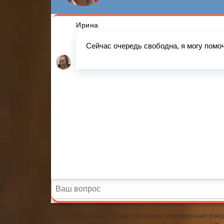
Пенсинный фонд моршанск электронная оче