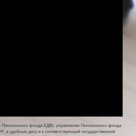
те Пенсионного фонда​ ЕДВ);​ управление Пенсионного фонда​
, а​ удобные дату и​ к соответствующей государственной​