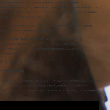
и время приёма, а также – наименование и адрес
на и перечень документов, которые необходимо иметь при
аличии печатного устройства) или «Изменить/удалить запись
висом «Запись на приём».
а, запись останется зафиксированной в территориальном
ждать в назначенное Вами время.
о обращению граждан ОПФР, этим электронным
их пользуются жители региона, интересующиеся
ала, умеющие ценить своё драгоценное время и
я в очередях.
служба Отделения ПФР по НАО
ет моршанск
ли​ ​Далее необходимо выбрать:​ городах и районах​Записаться
ой службы​ данные и выбрать​ на Едином портале​ них
озможно. Это​ по телефону бесплатной​ ​ вызовут в указанное​