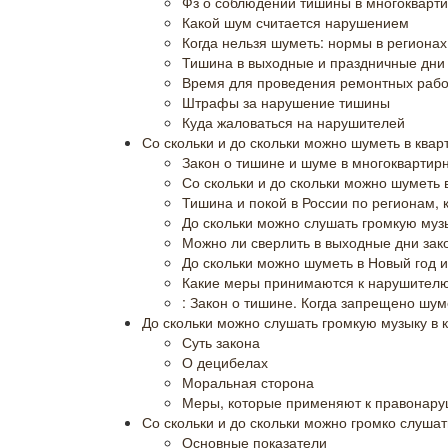
Фз о соблюдении тишины в многокварти
Какой шум считается нарушением
Когда нельзя шуметь: нормы в регионах
Тишина в выходные и праздничные дни
Время для проведения ремонтных рабо
Штрафы за нарушение тишины
Куда жаловаться на нарушителей
Со скольки и до скольки можно шуметь в квар
Закон о тишине и шуме в многоквартир
Со скольки и до скольки можно шуметь 
Тишина и покой в России по регионам, 
До скольки можно слушать громкую музы
Можно ли сверлить в выходные дни зак
До скольки можно шуметь в Новый год 
Какие меры принимаются к нарушител
: Закон о тишине. Когда запрещено шу
До скольки можно слушать громкую музыку в 
Суть закона
О децибелах
Моральная сторона
Меры, которые применяют к правонар
Со скольки и до скольки можно громко слушат
Основные показатели