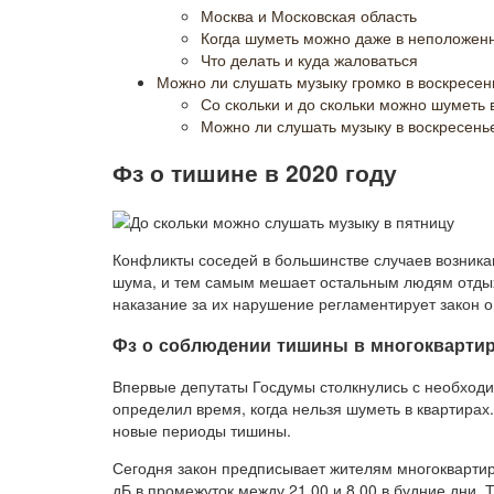
Москва и Московская область
Когда шуметь можно даже в неположен
Что делать и куда жаловаться
Можно ли слушать музыку громко в воскресен
Со скольки и до скольки можно шуметь в
Можно ли слушать музыку в воскресень
Фз о тишине в 2020 году
Конфликты соседей в большинстве случаев возникаю
шума, и тем самым мешает остальным людям отдых
наказание за их нарушение регламентирует закон о
Фз о соблюдении тишины в многоквартир
Впервые депутаты Госдумы столкнулись с необходи
определил время, когда нельзя шуметь в квартира
новые периоды тишины.
Сегодня закон предписывает жителям многоквартир
дБ в промежуток между 21.00 и 8.00 в будние дни.