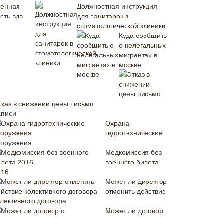
Должностная инструкция
для санитарок в
стоматологической клиники
Куда сообщить
о нелегальных
мигрантах в
москве
тказ в снижении цены письмо
аписи
Охрана
гидротехнические
ооружения
Медкомиссия без
военного билета
016
Может ли директор
отменить действие
олективного договора
Может ли договор