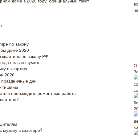
рном доме в 2020 году: официальный текст
т
тире по закону
ном доме 2020
в квартире по закону РФ
когда нельзя шуметь
О
ку в квартире
З
он 2020
и праздничные дни
ю тишины
с
меть и производить ремонтные работы
квартире?
2
ушителям
к
ь музыку в квартире?