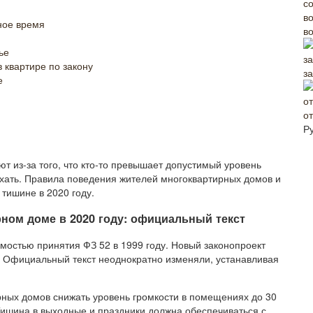
ное время
в
ье
 квартире по закону
з
е
о
Р
т из-за того, что кто-то превышает допустимый уровень
ать. Правила поведения жителей многоквартирных домов и
 тишине в 2020 году.
ном доме в 2020 году: официальный текст
мостью принятия ФЗ 52 в 1999 году. Новый законопроект
х. Официальный текст неоднократно изменяли, устанавливая
ных домов снижать уровень громкости в помещениях до 30
 Тишина в выходные и праздники должна обеспечиваться с