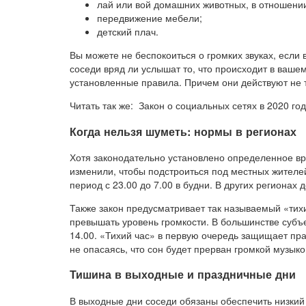
лай или вой домашних животных, в отношении
передвижение мебели;
детский плач.
Вы можете не беспокоиться о громких звуках, если
соседи вряд ли услышат то, что происходит в ваше
установленные правила. Причем они действуют не то
Читать так же: Закон о социальных сетях в 2020 го
Когда нельзя шуметь: нормы в регионах
Хотя законодательно установлено определенное вр
изменили, чтобы подстроиться под местных жителей
период с 23.00 до 7.00 в будни. В других регионах 
Также закон предусматривает так называемый «тихи
превышать уровень громкости. В большинстве субъек
14.00. «Тихий час» в первую очередь защищает пра
не опасаясь, что сон будет прерван громкой музык
Тишина в выходные и праздничные дни
В выходные дни соседи обязаны обеспечить низкий 